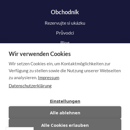
Obchodník
Rezervujte si ukázku
Průvodci
Blog
Wir verwenden Cookies
Wir setzen Cookies ein, um Kontaktmöglichkeiten zur
Zákazník
Verfügung zu stellen sowie die Nutzung unserer Webseiten
zu analysieren.
Impressum
Jak to funguje
Datenschutzerklärung
Podání žádosti
Einstellungen
Zrušit smlouvu
Alle ablehnen
Zrušit smlouvu
Alle Cookies erlauben