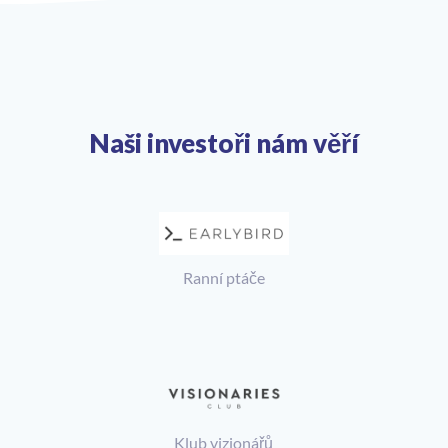
Naši
investoři
nám věří
Ranní ptáče
Rizikový kapitál v rané fázi
Klub vizionářů